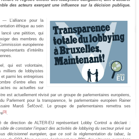
mble des acteurs exerçant une influence sur la décision publique.
— L’alliance pour la
entation éthique au sein
 lancé une pétition, qui
’exiger des membres du
 Commission européenne
représentants d’intérêts
éennes.
l, qui est volontaire,
milliers de lobbyistes
 et parmi les entreprises
nombre d’entre elles ne
xactes ou actuelles sur
stre est actuellement révisé par un groupe de parlementaires européens,
 du Parlement pour la transparence, le parlementaire européen Rainer
saire Maroš Šefčovič. Le groupe de parlementaires remettra ses
[3]
re
.
 de direction de ALTER-EU représentant Lobby Control a déclaré :
ible de constater l’impact des activités de lobbying du secteur privé sur
ssus décisionnel européen, que ce soit la règlementation du tabac, la