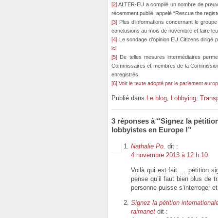
[2]
ALTER-EU a compilé un nombre de preuves 
récemment publié, appelé “Rescue the regist
[3]
Plus d’informations concernant le groupe
conclusions au mois de novembre et faire l
[4]
Le sondage d’opinion EU Citizens dirigé 
ici
[5]
De telles mesures intermédiaires permett
Commissaires et membres de la Commission à
enregistrés.
[6]
Voir le texte adopté par le parlement euro
Publié dans
Le blog
,
Lobbying
,
Transp
3 réponses à “Signez la pétitio
lobbyistes en Europe !”
Nathalie Po.
dit :
4 novembre 2013 à 12 h 10
Voilà qui est fait … pétition 
pense qu’il faut bien plus de
personne puisse s’interroger et 
Signez la pétition internationa
raimanet
dit :