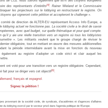
sions de CO2. Nous savons également que 80% des citoyens européens
[4]
oire des représentants d’intérêts
. Rainer Wieland et le Commissaire
braquer les projecteurs sur le lobbying en restructurant le registre. On
citoyens qui signeront cette pétition et accepteront le challenge
».
u comité de direction de ALTER-EU représentant Access Info Europe, a
 de lobbying actuel ne fonctionne pas. La société civile a le droit de savoir
 européennes, avec quel budget, sur quelle thématique et pour quel compte.
n qu’il y aie une réelle transition vers un registre où tous les lobbyistes
oumettre
». Les militants veulent que le groupe chargé de réviser le
dernier obligatoire, tout en mettant en œuvre des mesures additionnelles
endant la période intermédiaire avant la mise en fonction du nouveau
 également au registre d’adopter un code strict et clair auquel les
ettre.
t ont voté pour une transition vers un registre obligatoire. Cependant,
[6]
 fait pour se diriger vers cet objectif
.
allemand
,
français
et
espagnol
.
Signez la pétition !
s provenant de la société civile, de syndicats, d’académies et d’agences d’affaires
te du lobbying exercé par le secteur privé dans l’agenda politique de l’Europe.