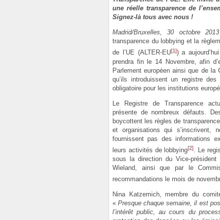
une réelle transparence de l’ense
Signez-là tous avec nous !
Madrid/Bruxelles, 30 octobre 2013
transparence du lobbying et la règlem
[1]
de l’UE (ALTER-EU
) a aujourd’hui
prendra fin le 14 Novembre, afin d
Parlement européen ainsi que de la
qu’ils introduissent un registre des 
obligatoire pour les institutions europ
Le Registre de Transparence actue
présente de nombreux défauts. Des 
boycottent les règles de transparence
et organisations qui s’inscrivent, 
fournissent pas des informations e
[2]
leurs activités de lobbying
. Le regi
sous la direction du Vice-président
Wieland, ainsi que par le Commis
recommandations le mois de novemb
Nina Katzemich, membre du comité
«
Presque chaque semaine, il est poss
l’intérêt public, au cours du proce