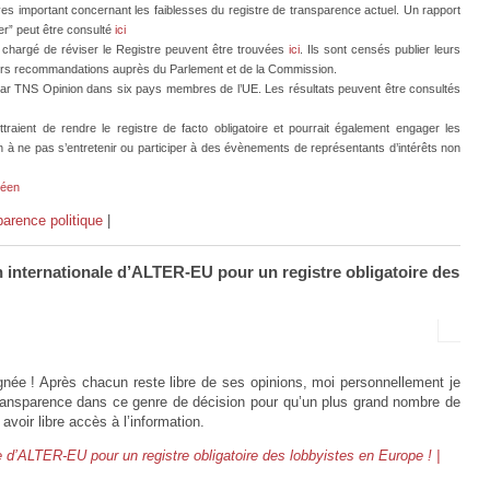
important concernant les faiblesses du registre de transparence actuel. Un rapport
er” peut être consulté
ici
 chargé de réviser le Registre peuvent être trouvées
ici
. Ils sont censés publier leurs
eurs recommandations auprès du Parlement et de la Commission.
par TNS Opinion dans six pays membres de l’UE. Les résultats peuvent être consultés
raient de rendre le registre de facto obligatoire et pourrait également engager les
 ne pas s’entretenir ou participer à des évènements de représentants d’intérêts non
péen
arence politique
|
n internationale d’ALTER-EU pour un registre obligatoire des
signée ! Après chacun reste libre de ses opinions, moi personnellement je
 transparence dans ce genre de décision pour qu’un plus grand nombre de
avoir libre accès à l’information.
le d’ALTER-EU pour un registre obligatoire des lobbyistes en Europe ! |