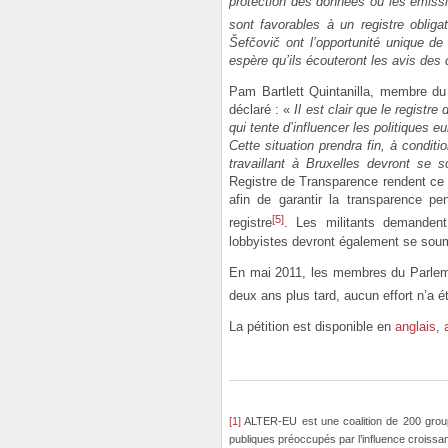
protection des données ou les émis
sont favorables à un registre obligat
Šefčovič ont l’opportunité unique de 
espère qu’ils écouteront les avis des 
Pam Bartlett Quintanilla, membre d
déclaré : «
Il est clair que le registre
qui tente d’influencer les politiques
Cette situation prendra fin, à conditio
travaillant à Bruxelles devront se s
Registre de Transparence rendent ce 
afin de garantir la transparence p
[5]
registre
. Les militants demandent
lobbyistes devront également se soum
En mai 2011, les membres du Parlemen
deux ans plus tard, aucun effort n’a été
La pétition est disponible en
anglais
,
[1]
ALTER-EU est une coalition de 200 groupe
publiques préoccupés par l’influence croissan