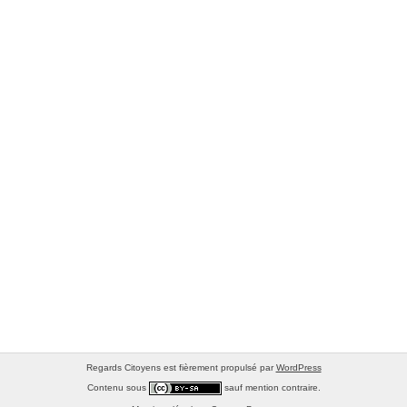
Regards Citoyens est fièrement propulsé par
WordPress
Contenu sous
sauf mention contraire.