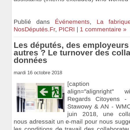
Publié dans
Événements
,
La fabriq
NosDéputés.Fr
,
PICRI
|
1 commentaire »
Les députés, des employeur
autres ? Le turnover des coll
données
mardi 16 octobre 2018
[caption id="
align="alignright" w
Regards Citoyens -
Stawowy & AN - WMC
juin 2018, une colla
nous adressait un e-mail pour nous sugg
les conditions de travail des collaborat