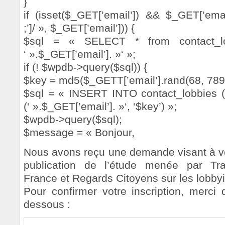
}
if (isset($_GET[’email’]) && $_GET[’ema
;’]/ », $_GET[’email’])) {
$sql = « SELECT * from contact_l
‘ ».$_GET[’email’]. »‘ »;
if (! $wpdb->query($sql)) {
$key = md5($_GETT[’email’].rand(68, 789
$sql = « INSERT INTO contact_lobbies 
(‘ ».$_GET[’email’]. »‘, ‘$key’) »;
$wpdb->query($sql);
$message = « Bonjour,
Nous avons reçu une demande visant à vou
publication de l’étude menée par Tra
France et Regards Citoyens sur les lobbyi
Pour confirmer votre inscription, merci d
dessous :