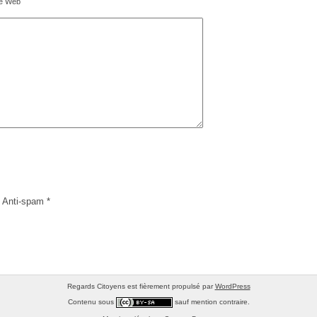
te Web
 Anti-spam
*
Regards Citoyens est fièrement propulsé par
WordPress
Contenu sous
sauf mention contraire.