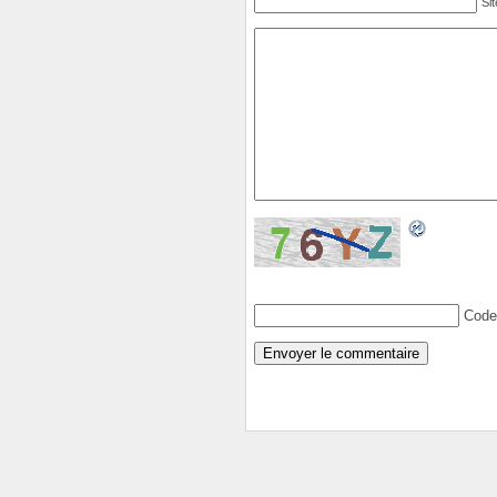
Si
Code