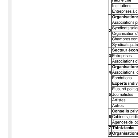
Recherche
Institutions
Entreprises à ca
Organisation
Associations p
Syndicats sala
2
Organisation d
Chambres cons
Syndicats pat
Secteur écon
3
Entreprises
Associations d
Organisations
4
Associations, 
Fondations
Experts indiv
Elus, h/f politi
5
Journalistes
Artistes
Autres
Conseils pri
6
Cabinets juridi
Agences de lo
7
Think-tanks
8
Organisations