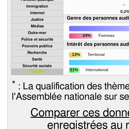
Immigration
0,2
Internet
Genre des personnes aud
Justice
Médias
Outre-mer
24%
Femmes
Police et sécurité
Intérêt des personnes aud
Pouvoirs publics
Recherche
13%
Territorial
Santé
Sécurité sociale
11%
International
Société
Sports
*
: La qualification des thèm
Transports
Travail et emploi
l'Assemblée nationale sur se
Union européenne
Ville et logement
Comparer ces donné
enregistrées au 