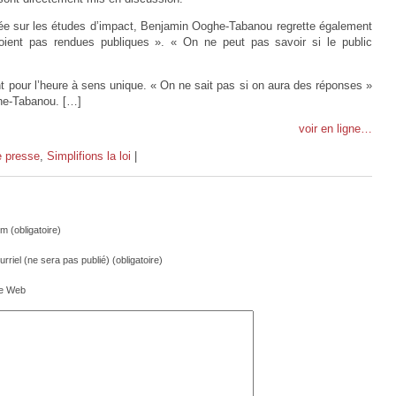
blée sur les études d’impact, Benjamin Ooghe-Tabanou regrette également
soient pas rendues publiques ». « On ne peut pas savoir si le public
nt pour l’heure à sens unique. « On ne sait pas si on aura des réponses »
he-Tabanou. […]
voir en ligne…
 presse
,
Simplifions la loi
|
m (obligatoire)
rriel (ne sera pas publié) (obligatoire)
te Web