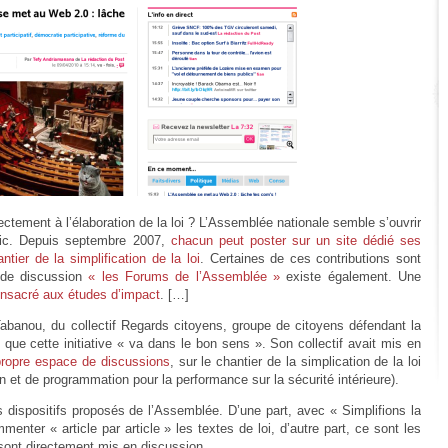
rectement à l’élaboration de la loi ? L’Assemblée nationale semble s’ouvrir
lic. Depuis septembre 2007,
chacun peut poster sur un site dédié ses
ier de la simplification de la loi
. Certaines de ces contributions sont
 de discussion
« les Forums de l’Assemblée »
existe également. Une
onsacré aux études d’impact
. […]
abanou, du collectif Regards citoyens, groupe de citoyens défendant la
e que cette initiative « va dans le bon sens ». Son collectif avait mis en
 propre espace de discussions
, sur le chantier de la simplication de la loi
ion et de programmation pour la performance sur la sécurité intérieure).
s dispositifs proposés de l’Assemblée. D’une part, avec « Simplifions la
menter « article par article » les textes de loi, d’autre part, ce sont les
sont directement mis en discussion.