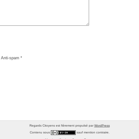
 Anti-spam
*
Regards Citoyens est fièrement propulsé par
WordPress
Contenu sous
sauf mention contraire.