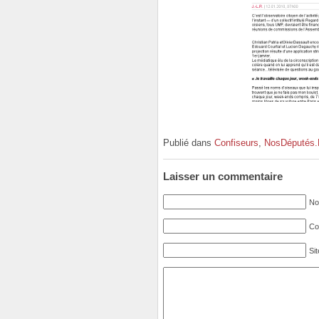
Publié dans
Confiseurs
,
NosDéputés.
Laisser un commentaire
No
Cou
Si