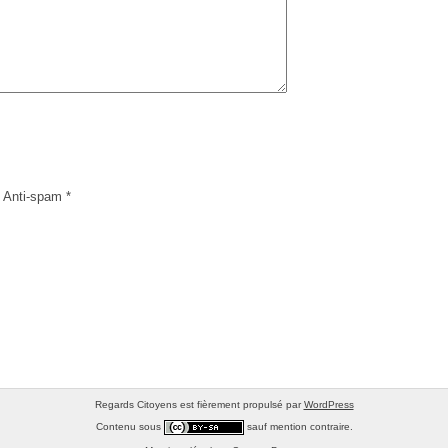
 Anti-spam
*
Regards Citoyens est fièrement propulsé par
WordPress
Contenu sous
sauf mention contraire.