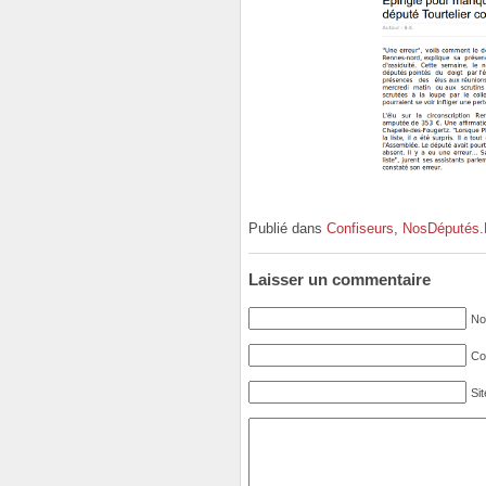
Publié dans
Confiseurs
,
NosDéputés.
Laisser un commentaire
No
Cou
Si