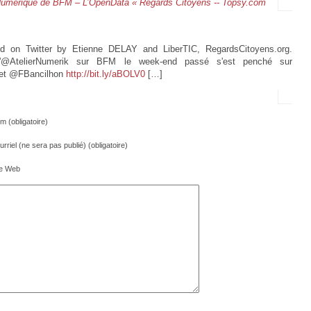
r Numérique de BFM – L’OpenData « Regards Citoyens -- Topsy.com
d on Twitter by Etienne DELAY and LiberTIC, RegardsCitoyens.org.
 L'@AtelierNumerik sur BFM le week-end passé s'est penché sur
 et @FBancilhon
http://bit.ly/aBOLV0
[…]
m (obligatoire)
rriel (ne sera pas publié) (obligatoire)
te Web