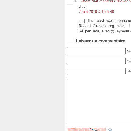
Tweets that mention L’Atelie
dit :
7 juin 2010 à 15 h 40
[…] This post was mentione
RegardsCitoyens.org said:
l'#OpenData, avec @Teymour
Laisser un commentaire
No
Cou
Si