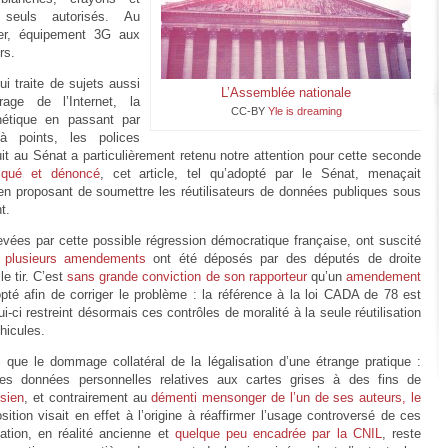
 seuls autorisés. Au
er, équipement 3G aux
rs.
i traite de sujets aussi
L’Assemblée nationale
age de l’Internet, la
CC-BY
Yle is dreaming
nétique en passant par
 à points, les polices
duit au Sénat a particulièrement retenu notre attention pour cette seconde
iqué et dénoncé
, cet article, tel qu’adopté par le Sénat, menaçait
n proposant de soumettre les réutilisateurs de données publiques sous
t.
vées par cette possible régression démocratique française, ont suscité
:
plusieurs amendements
ont été déposés par des députés de droite
e tir. C’est
sans grande conviction de son rapporteur
qu’un
amendement
té afin de corriger le problème : la référence à la loi CADA de 78 est
ui-ci restreint désormais ces contrôles de moralité à la seule réutilisation
hicules.
i que le dommage collatéral de la légalisation d’une étrange pratique :
t des données personnelles relatives aux cartes grises à des fins de
isien
, et contrairement au
démenti mensonger de l’un de ses auteurs, le
osition visait en effet à l’origine à réaffirmer l’usage controversé de ces
uation, en réalité ancienne et
quelque peu encadrée par la CNIL
, reste