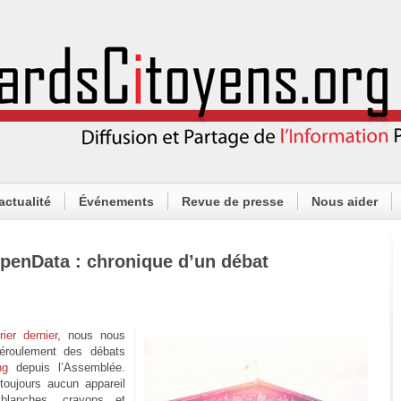
actualité
Événements
Revue de presse
Nous aider
penData : chronique d’un débat
rier dernier
, nous nous
éroulement des débats
ng
depuis l’Assemblée.
toujours aucun appareil
s blanches, crayons et