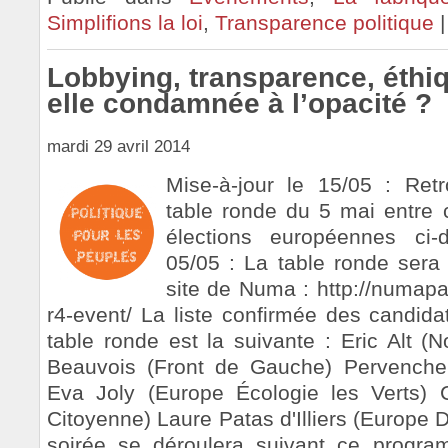
Simplifions la loi
,
Transparence politique
Lobbying, transparence, éthiq
elle condamnée à l’opacité ?
mardi 29 avril 2014
Mise-à-jour le 15/05 : Retro
table ronde du 5 mai entre c
élections européennes ci-
05/05 : La table ronde sera 
site de Numa : http://numapar
r4-event/ La liste confirmée des candidat
table ronde est la suivante : Eric Alt (
Beauvois (Front de Gauche) Pervenche B
Eva Joly (Europe Écologie les Verts)
Citoyenne) Laure Patas d'Illiers (Europe
soirée se déroulera suivant ce prog